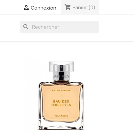
shopping_cart

Panier
(0)
Connexion
search