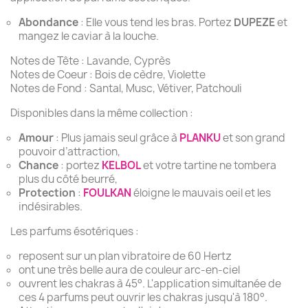
Abondance
: Elle vous tend les bras. Portez
DUPEZE
et
mangez le caviar à la louche.
Notes de Tête : Lavande, Cyprès
Notes de Coeur : Bois de cèdre, Violette
Notes de Fond : Santal, Musc, Vétiver, Patchouli
Disponibles dans la même collection :
Amour
: Plus jamais seul grâce à
PLANKU
et son grand
pouvoir d’attraction,
Chance
: portez
KELBOL
et votre tartine ne tombera
plus du côté beurré,
Protection
:
FOULKAN
éloigne le mauvais oeil et les
indésirables.
Les parfums ésotériques :
reposent sur un plan vibratoire de 60 Hertz
ont une très belle aura de couleur arc-en-ciel
ouvrent les chakras à 45°. L'application simultanée de
ces 4 parfums peut ouvrir les chakras jusqu'à 180°.